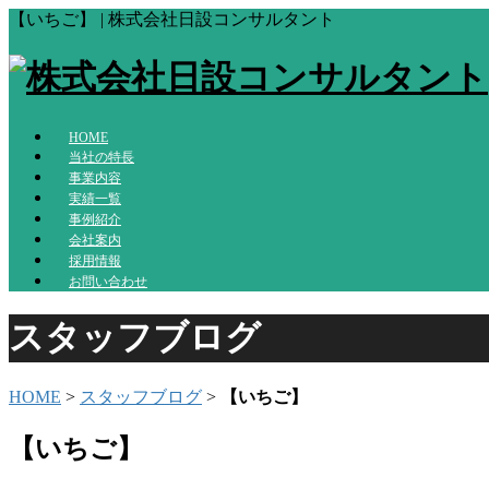
【いちご】 | 株式会社日設コンサルタント
HOME
当社の特長
事業内容
実績一覧
事例紹介
会社案内
採用情報
お問い合わせ
スタッフブログ
HOME
>
スタッフブログ
>
【いちご】
【いちご】