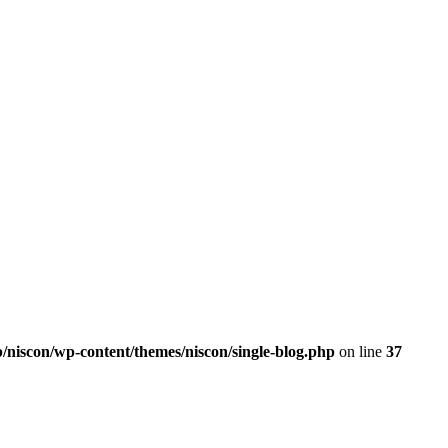
/niscon/wp-content/themes/niscon/single-blog.php
on line
37