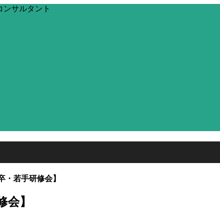
設コンサルタント
卒・若手研修会】
修会】