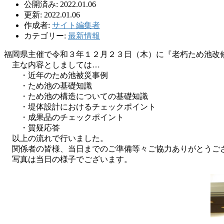
公開済み: 2022.01.06
更新: 2022.01.06
作成者:
サイト編集者
カテゴリー:
最新情報
福岡県主催で令和３年１２月２３日（木）に『老朽ため池改
主な内容としましては…
・近年のため池被災事例
・ため池の基礎知識
・ため池の構造についての基礎知識
・堤体設計におけるチェックポイント
・成果品のチェックポイント
・質疑応答
以上の流れで行いました。
関係者の皆様、当日までのご準備等々ご協力ありがとうご
写真は当日の様子でございます。