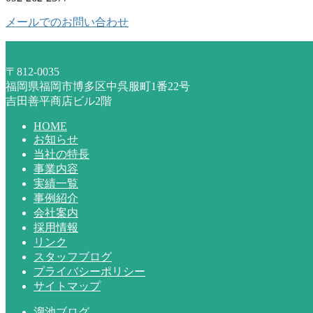
メールでのお問い合わせ
〒812-0035
福岡県福岡市博多区中呉服町1番22号
吉田善平商店ビル2階
HOME
お知らせ
当社の特長
事業内容
実績一覧
事例紹介
会社案内
採用情報
リンク
スタッフブログ
プライバシーポリシー
サイトマップ
溜池ブログ