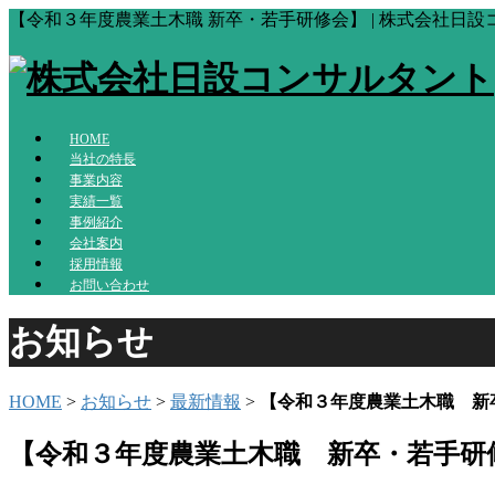
【令和３年度農業土木職 新卒・若手研修会】 | 株式会社日
HOME
当社の特長
事業内容
実績一覧
事例紹介
会社案内
採用情報
お問い合わせ
お知らせ
HOME
>
お知らせ
>
最新情報
>
【令和３年度農業土木職 新
【令和３年度農業土木職 新卒・若手研